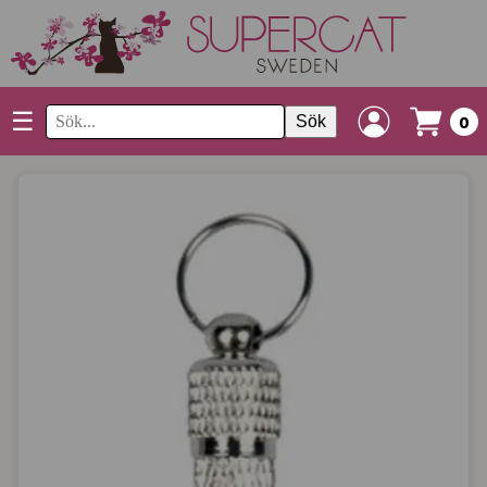
☰
Sök
0