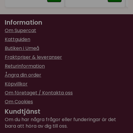
★
★
★
★
★
Jessica
för 1 år sedan
Information
Verkar vara bra, har inte använt den ännu.
Om Supercat
★
★
★
★
★
Maria
Kattguiden
för 1 år sedan
Butiken i Umeå
Bra.
Fraktpriser & leveranser
Returinformation
★
★
★
★
★
Cecilia
Ångra din order
för 1 år sedan
Bra behållare för ägarens kontaktuppgifter.
Köpvillkor
Om företaget / Kontakta oss
★
★
★
★
★
Cecilia
Om Cookies
för 2 år sedan
Kundtjänst
Om du har några frågor eller funderingar är det
★
★
★
★
★
Lena
bara att höra av dig till oss.
för 2 år sedan