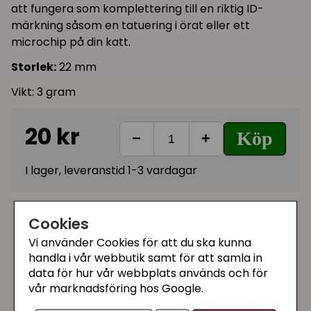
att fungera som komplettering till en riktig ID-
märkning såsom en tatuering i örat eller ett
microchip på din katt.
Storlek:
22 mm
Vikt: 3 gram
20 kr
Köp
−
+
I lager, leveranstid 1-3 vardagar
Kategorier:
Cookies
Katthalsband med bältesspänne
Vi använder Cookies för att du ska kunna
handla i vår webbutik samt för att samla in
Katthalsband med klickspänne -
data för hur vår webbplats används och för
säkerhetsspänne
vår marknadsföring hos Google.
Katthalsband med reflex