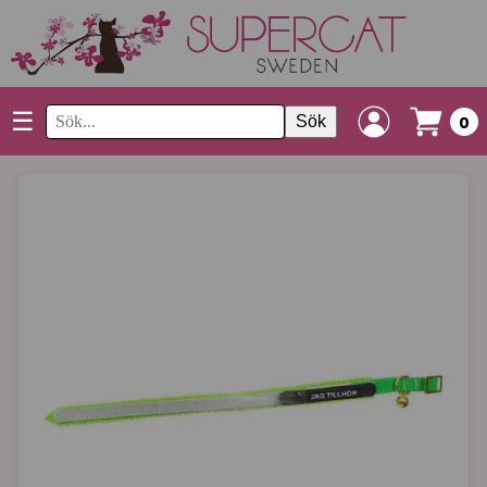
☰
Sök
0