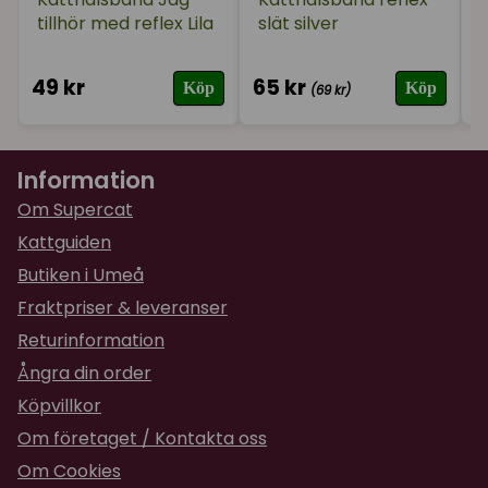
tillhör med reflex Lila
slät silver
★
★
★
★
★
Vera
för 2 år sedan
49 kr
65 kr
4
Köp
Köp
(69 kr)
Information
Om Supercat
Kattguiden
Butiken i Umeå
Fraktpriser & leveranser
Returinformation
Ångra din order
Köpvillkor
Om företaget / Kontakta oss
Om Cookies