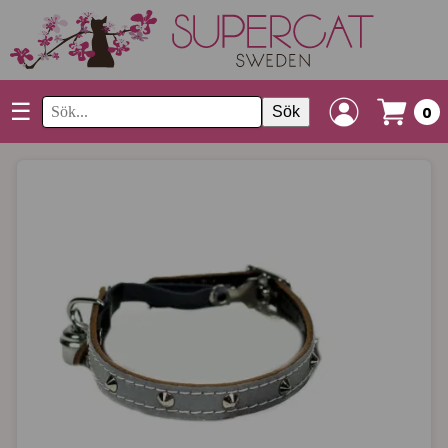
☰
Sök
0