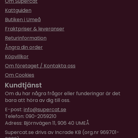
Om Supercat
jag.
Kattguiden
Butiken i Umeå
Fraktpriser & leveranser
Returinformation
Ångra din order
Köpvillkor
Om företaget / Kontakta oss
Om Cookies
Kundtjänst
Om du har några frågor eller funderingar är det
bara att höra av dig till oss.
E-post:
info@supercat.se
Telefon: 090-2059210
Adress: Björnvägen 11, 906 40 UMEÅ
Supercat.se drivs av Incrade KB (org.nr 969701-