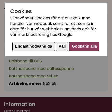
Justerbar storlek ca 20-30 cm.
Cookies
Vi använder Cookies för att du ska kunna
55 kr
Köp
handla i vår webbutik samt för att samla in
−
+
data för hur vår webbplats används och för
vår marknadsföring hos Google.
I lager, leveranstid 1-3 vardagar
Endast nödvändiga
Välj
Godkänn alla
Kategorier:
Halsband till GPS
Katthalsband med bältesspänne
Katthalsband med reflex
Artikelnummer:
852159
Information
Om Supercat