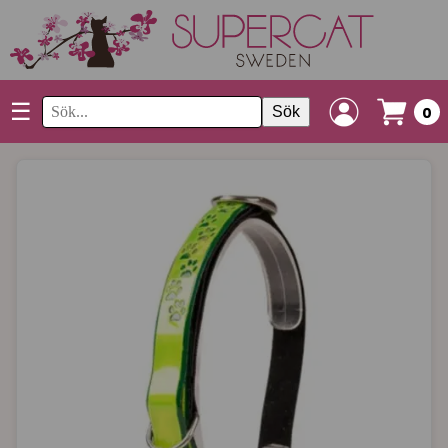
☰
Sök
0