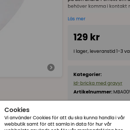
behöver komma i kontakt 
Går förstås lika bra att a
Läs mer
Efter genomförd order, sk
129 kr
gravyrtext!
Brickan är ett blankt silve
I lager, leveranstid 1-3 
litet nyckelringsfäste färdi
Kategorier:
Id-bricka med gravyr
Artikelnummer:
MBA00
Cookies
Recensioner (5)
Vi använder Cookies för att du ska kunna handla i vår
webbutik samt för att samla in data för hur vår
Ann-Kristin