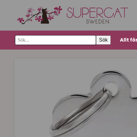
Allt fö
Sök