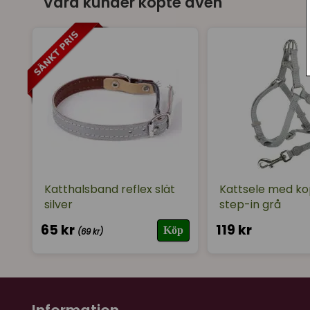
Våra kunder köpte även
Katthalsband reflex slät
Kattsele med ko
silver
step-in grå
65 kr
119 kr
Köp
(69 kr)