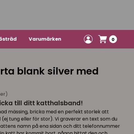
östräd
Varumärken
0
rta blank silver med
ner)
cka till ditt katthalsband!
omad mässing, bricka med en perfekt storlek att
ej tung eller för stor). Vi graverar en text som du
kattens namn på ena sidan och ditt telefonnummer
in katt har kommit bort, någon hittat den och