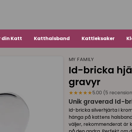
r din Katt
Katthalsband
Kattleksaker
Kl
MY FAMILY
Id-bricka hjä
gravyr
★★★★★
5.00 (5 recensio
Unik graverad Id-bri
Id-bricka silverhjärta i kr
hänga på kattens halsband (
väljer, rekommenderat är 
på den andra. Perfekt om d