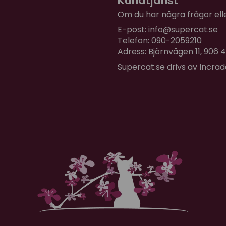
Kundtjänst
Om du har några frågor eller
E-post:
info@supercat.se
Telefon: 090-2059210
Adress: Björnvägen 11, 906
Supercat.se drivs av Incra