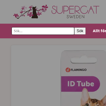
Allt fö
Sök