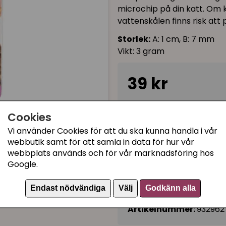
microchip på din katt. Om k
vattenskålen finns risk att 
Storlek:
A: 1 cm, B: 7 mm
Vikt: 3 gram
39 kr
I lager, leveranstid 1-3 
Cookies
Vi använder Cookies för att du ska kunna handla i vår
webbutik samt för att samla in data för hur vår
Kategorier:
webbplats används och för vår marknadsföring hos
Katthalsband med bält
Google.
Katthalsband med klick
Endast nödvändiga
Välj
Godkänn alla
Katthalsband med refle
Artikelnummer:
932962