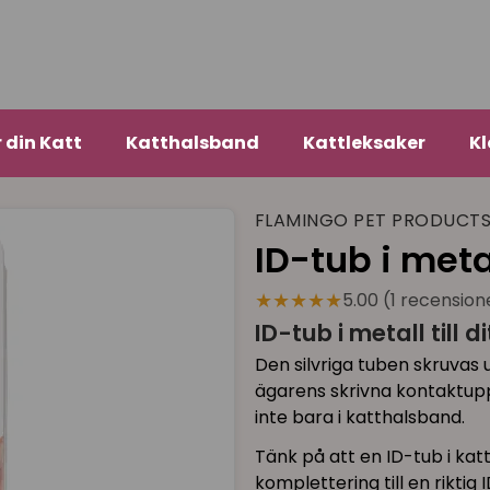
r din Katt
Katthalsband
Kattleksaker
Kl
FLAMINGO PET PRODUCT
ID-tub i metal
★★★★★
5.00 (1 recension
ID-tub i metall till 
Den silvriga tuben skruvas
ägarens skrivna kontaktupp
inte bara i katthalsband.
Tänk på att en ID-tub i ka
komplettering till en riktig