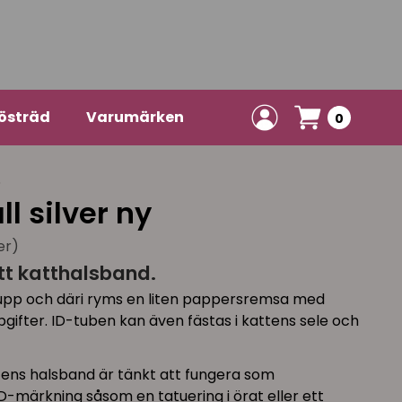
östräd
Varumärken
0
S
l silver ny
er)
ditt katthalsband.
 upp och däri ryms en liten pappersremsa med
gifter. ID-tuben kan även fästas i kattens sele och
ttens halsband är tänkt att fungera som
 ID-märkning såsom en tatuering i örat eller ett