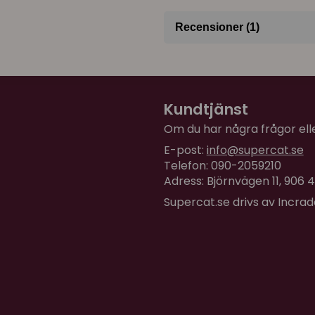
Recensioner (1)
Sara
för 1 år sedan
Smidig att skriva adress
Kundtjänst
Om du har några frågor eller
E-post:
info@supercat.se
Telefon: 090-2059210
Adress: Björnvägen 11, 906
Supercat.se drivs av Incra