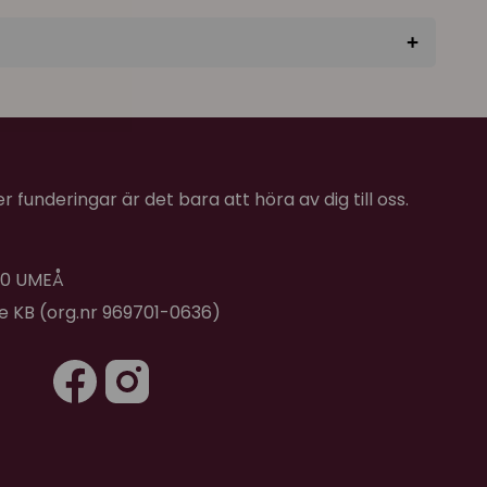
+
★
★
★
★
★
 på och sätta på halsbandet
 funderingar är det bara att höra av dig till oss.
 40 UMEÅ
de KB (org.nr 969701-0636)