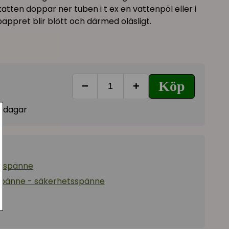
atten doppar ner tuben i t ex en vattenpöl eller i
pappret blir blött och därmed oläsligt.
Köp
−
+
vardagar
esspänne
spänne - säkerhetsspänne
x