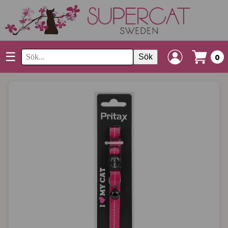
☰
Sök
0