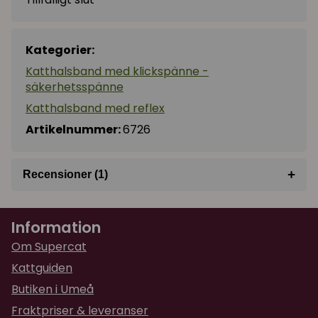
Kategorier:
Katthalsband med klickspänne -
säkerhetsspänne
Katthalsband med reflex
Artikelnummer:
6726
+
Recensioner (1)
★
★
★
★
★
Sonia
Information
för 9 månader sedan
Om Supercat
Kattguiden
Butiken i Umeå
Fraktpriser & leveranser