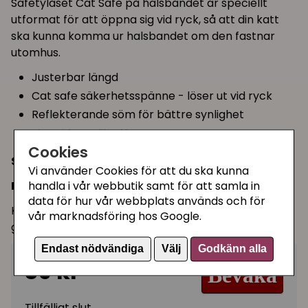
Safetylåset Cat Safe på halsbandet är speciellt
utformat för att öppna sig vid ryck, så att din katt
ska kunna komma ur halsbandet om den fastnar
utomhus.
Justerbar längd
Cat safe säkerhetsspänne - löser ut vid ryck
Reflekterande söm för bättre synlighet
Finns i fyra olika färger
Cookies
Storlek:
Justerbar upp till 30 cm
Vi använder Cookies för att du ska kunna
Färg:
Cerise-rosa
handla i vår webbutik samt för att samla in
data för hur vår webbplats används och för
Katthalsbandet har även en pingla som självklart
vår marknadsföring hos Google.
går att knipsa bort om man vill - för kattens skull.
Endast nödvändiga
Välj
Godkänn alla
39 kr
Bevaka
Tillfälligt slut