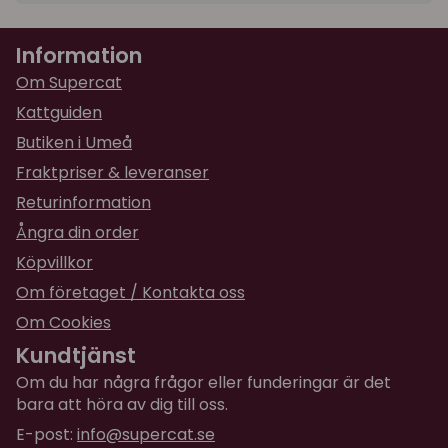
★
★
★
★
★
Anita
Information
för 2 år sedan
En välgjord, funktionell väska!
Om Supercat
Kattguiden
Butiken i Umeå
Fraktpriser & leveranser
Returinformation
Ångra din order
Köpvillkor
Om företaget / Kontakta oss
Om Cookies
Kundtjänst
Om du har några frågor eller funderingar är det
bara att höra av dig till oss.
E-post:
info@supercat.se