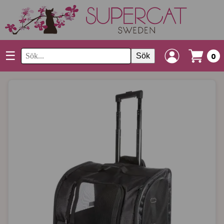
☰
Sök
0