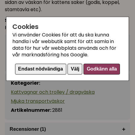
sidan av väskan för kattens saker (godis, koppel,
stamtavla etc).
Storlek:
45 × 41 × 31 cm
Cookies
Rekommenderas för katter upp till 10 kg
Vi använder Cookies för att du ska kunna
handla i vår webbutik samt för att samla in
959 kr
Köp
−
+
data för hur vår webbplats används och för
vår marknadsföring hos Google.
I lager, leveranstid 1-3 vardagar
Endast nödvändiga
Välj
Godkänn alla
Kategorier:
Kattvagnar och trolley / dragväska
Mjuka transportväskor
Artikelnummer:
2881
+
Recensioner (1)