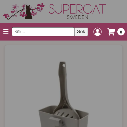
☰
Sök
0