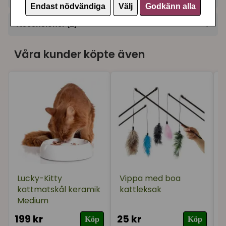
Endast nödvändiga
Välj
Godkänn alla
+
Recensioner (1)
★
★
★
★
★
Erika
Våra kunder köpte även
för 2 år sedan
Lucky-Kitty
Vippa med boa
kattmatskål keramik
kattleksak
Medium
199 kr
25 kr
9
Köp
Köp