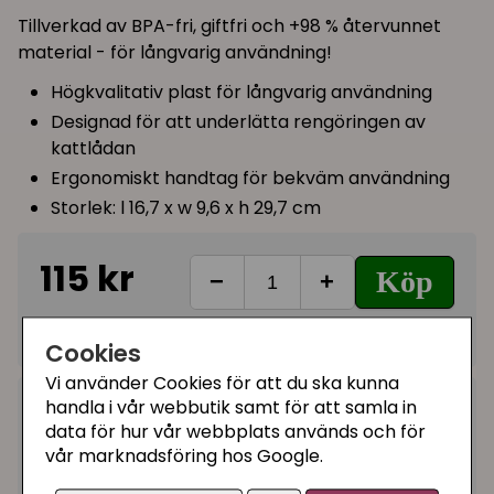
Tillverkad av BPA-fri, giftfri och +98 % återvunnet
material - för långvarig användning!
Högkvalitativ plast för långvarig användning
Designad för att underlätta rengöringen av
kattlådan
Ergonomiskt handtag för bekväm användning
Storlek: l 16,7 x w 9,6 x h 29,7 cm
115 kr
Köp
−
+
I lager, leveranstid 1-3 vardagar
Cookies
Vi använder Cookies för att du ska kunna
handla i vår webbutik samt för att samla in
Kategorier:
data för hur vår webbplats används och för
Katt spade, kolfilter och bajspåsar
vår marknadsföring hos Google.
Artikelnummer:
BL90-330