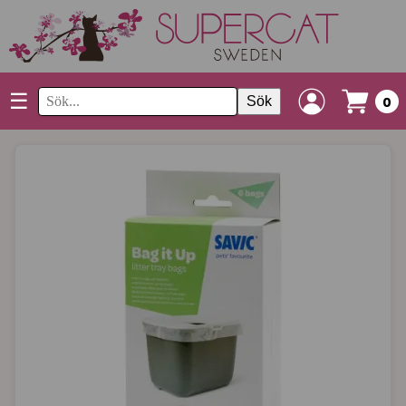
☰
Sök
0