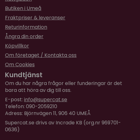
kattströ i din kattlåda.
Butiken i Umeå
Fraktpriser & leveranser
Returinformation
Ångra din order
Köpvillkor
Om företaget / Kontakta oss
Om Cookies
Kundtjänst
Om du har några frågor eller funderingar är det
bara att höra av dig till oss.
E-post:
info@supercat.se
Telefon: 090-2059210
Adress: Björnvägen 11, 906 40 UMEÅ
Supercat.se drivs av Incrade KB (org.nr 969701-
0636)