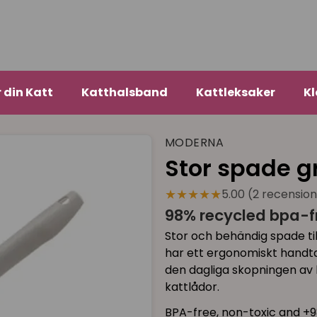
r din Katt
Katthalsband
Kattleksaker
Kl
MODERNA
Stor spade g
★★★★★
5.00 (2 recensio
98% recycled bpa-fr
Stor och behändig spade til
har ett ergonomiskt handtag
den dagliga skopningen av 
kattlådor.
BPA-free, non-toxic and +9