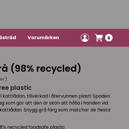
östräd
Varumärken
0
rå (98% recycled)
ner)
ee plastic
l kattlådan, tillverkad i återvunnen plast! Spaden
 som gör att den är skön att hålla i handen vid
kattlådan. Snygg grå färg som matchar de flesta
8% recycled foodsafe plastic