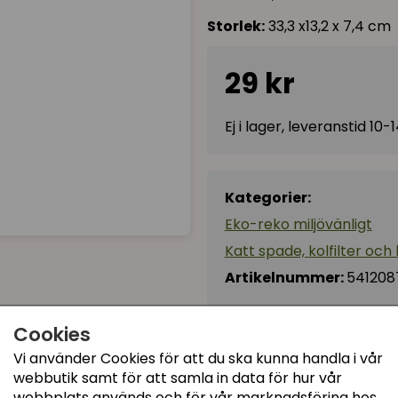
Storlek:
33,3 x13,2 x 7,4 cm
29 kr
Ej i lager, leveranstid 10
Kategorier:
Eko-reko miljövänligt
Katt spade, kolfilter och
Artikelnummer:
541208
Cookies
Recensioner (2)
Vi använder Cookies för att du ska kunna handla i vår
webbutik samt för att samla in data för hur vår
Irene