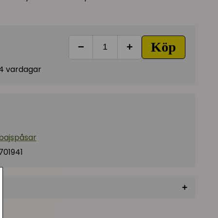
Köp
−
+
-14 vardagar
 bajspåsar
701941
+
★
★
★
★
★