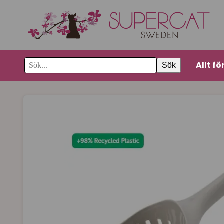
Allt fö
Sök