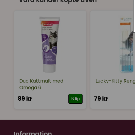
Duo Kattmalt med
Lucky-Kitty Reng
Omega 6
89 kr
79 kr
Köp
Information