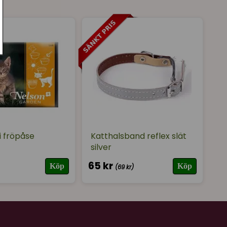
★
★
★
★
★
i fröpåse
Katthalsband reflex slät
silver
65 kr
Köp
Köp
(69 kr)