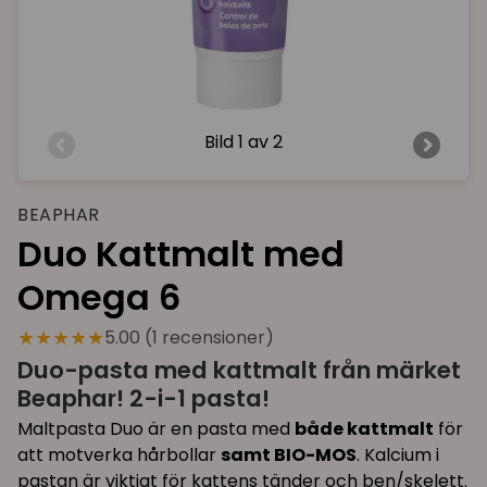
Bild
1 av 2
BEAPHAR
Duo Kattmalt med
Omega 6
★★★★★
5.00 (1 recensioner)
Duo-pasta med kattmalt från märket
Beaphar! 2-i-1 pasta!
Maltpasta Duo är en pasta med
både kattmalt
för
att motverka hårbollar
samt BIO-MOS
. Kalcium i
pastan är viktigt för kattens tänder och ben/skelett.