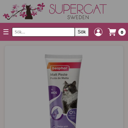
☰
Sök
0