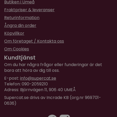
Butiken i Umeå
mjölkderivat, vegetabiliska derivat (Maltextrakt
11,9%, MOS Mannan Oligo Saccharide 1%), jäst,
Fraktpriser & leveranser
mineraler.
Returinformation
✔
Analys: Råprotein 12%, Råfiber 0,24%, Råfett 52%,
Ångra din order
Råaska 3,2%, Fuktighet 3,7%
Köpvillkor
✔ Energivärde 5800 Kcal/kg
✔ Kalcium 0,4%, Fosfor 0,33%, Natrium 0,35%,
Om företaget / Kontakta oss
Magnesium 0,033%, Kalium 0,5%, Laktos 16%,
Omega
Om Cookies
6-fettsyror 23,82%, Omega 3-fettsyror 3,087%
Kundtjänst
Om du har några frågor eller funderingar är det
bara att höra av dig till oss.
E-post:
info@supercat.se
Telefon: 090-2059210
Adress: Björnvägen 11, 906 40 UMEÅ
Supercat.se drivs av Incrade KB (org.nr 969701-
0636)