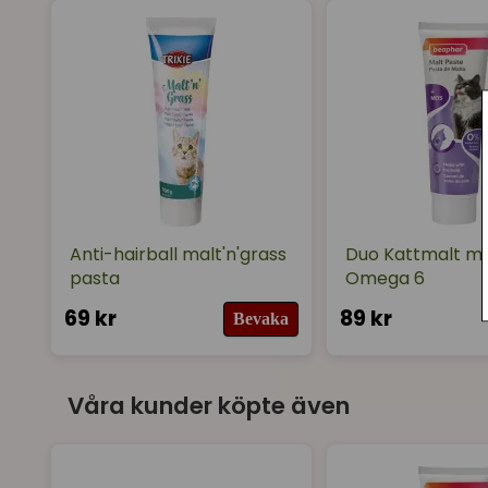
Anti-hairball malt'n'grass
Duo Kattmalt m
pasta
Omega 6
69 kr
89 kr
Bevaka
Våra kunder köpte även