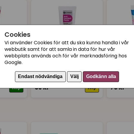
Cookies
Vi använder Cookies för att du ska kunna handla i vår
webbutik samt för att samla in data för hur vår
webbplats används och för vår marknadsföring hos
Google.
ed
Kattmalt anti-hairball
Kattmalt 
Endast nödvändiga
Välj
Godkänn alla
89 kr
75 kr
Köp
Köp