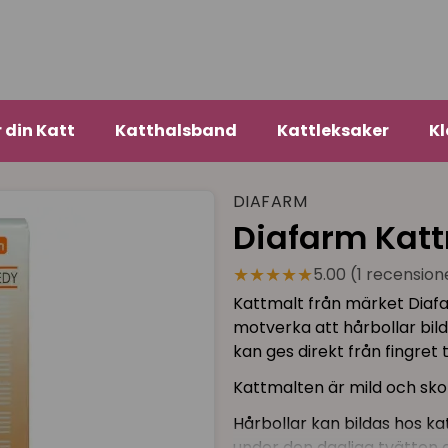
r din Katt
Katthalsband
Kattleksaker
Kl
DIAFARM
Diafarm Katt
★★★★★
5.00 (1 recension
Kattmalt från märket Diafar
motverka att hårbollar bil
kan ges direkt från fingret t
Kattmalten är mild och sk
Hårbollar kan bildas hos ka
under den dagliga tvätten 