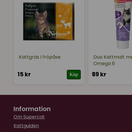
Kattgräs i fröpåse
Duo Kattmalt m
Omega 6
15 kr
89 kr
Köp
Information
Om Supercat
Kattguiden