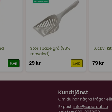
ed
Stor spade grå (98%
Lucky-Kit
recycled)
29 kr
79 kr
Köp
Köp
Kundtjänst
Om du har några frågor eller
E-post:
info@supercat.se