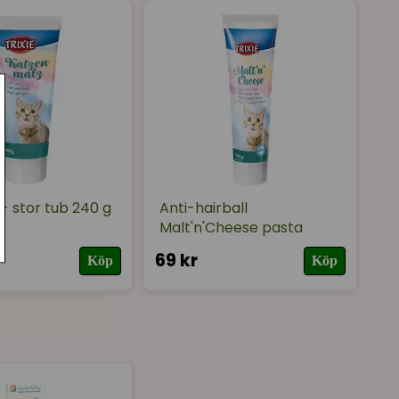
- stor tub 240 g
Anti-hairball
Malt'n'Cheese pasta
69 kr
Köp
Köp