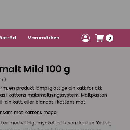
östräd
Varumärken
0
malt Mild 100 g
er)
m, en produkt lämplig att ge din katt för att
das i kattens matsmältningssystem. Maltpastan
ill din katt, eller blandas i kattens mat.
onsam mot kattens mage.
tter med väldigt mycket päls, som katten får i sig
av pälsen. Hårbollar och trög mage kan även