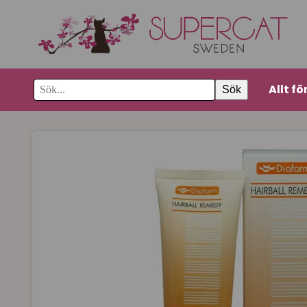
Allt fö
Sök