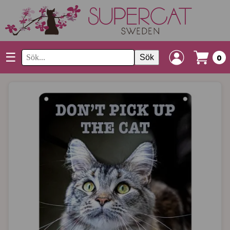
☰
Sök
0