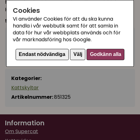
hälsa på människor - men inte gillar att bli lyfta.
Cookies
Häng den i hallen så dina besökare ser den :)
Vi använder Cookies för att du ska kunna
Storlek:
20 x 25cm
handla i vår webbutik samt för att samla in
data för hur vår webbplats används och för
99 kr
vår marknadsföring hos Google.
Köp
−
+
Endast nödvändiga
Välj
Godkänn alla
I lager, leveranstid 1-3 vardagar
Kategorier:
Kattskyltar
Artikelnummer:
851325
Information
Om Supercat