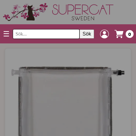
☰
Sök
0