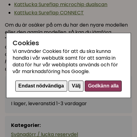
Kattlucka Sureflap microchip dualscan
Kattlucka Sureflap CONNECT
Om du är osäker på om du har den nyare modellen
eller den gamla modellen, så kan du jämföra
"ploppen" uppe till höger på denna produktbild med
Cookies
den svänglucka du har hemma. Är den svart som på
Vi använder Cookies för att du ska kunna
denna bild så har du den nyare varianten.
(Tyvärr
handla i vår webbutik samt för att samla in
har den äldre modellen på reservdels-luckan
data för hur vår webbplats används och för
utgått ur produktion).
vår marknadsföring hos Google.
79 kr
Endast nödvändiga
Välj
Godkänn alla
Köp
−
+
I lager, leveranstid 1-3 vardagar
Kategorier:
Svängdörr / lucka reservdel