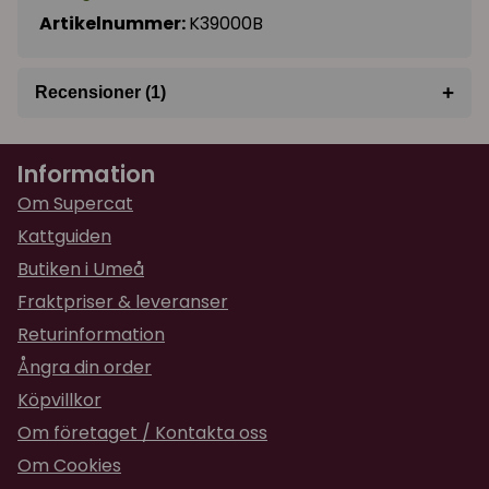
Artikelnummer:
K39000B
+
Recensioner (1)
★
★
★
★
★
Yvonne
Information
för 8 månader sedan
Hög kvalitet, snabbt leverans!
Om Supercat
Kattguiden
Butiken i Umeå
Fraktpriser & leveranser
Returinformation
Ångra din order
Köpvillkor
Om företaget / Kontakta oss
Om Cookies