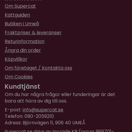
Detta nya kattmat, är mycket kraftigare än de
Om Supercat
Enligt Jordbruksverkets föreskrifter och allmänna
ja hade ,plus ingen av mina fyra pälsbollar är
råd (SJVFS 2008:5) om hållande av hund och katt
Kattguiden
intresserade av att tugga på de .så de var ett
gäller: "Om katter vistas ensamma på en balkong
Butiken i Umeå
mycket bra köp.
som är belägen mer än fem meter över marken,
Fraktpriser & leveranser
måste balkongen vara försedd med nät eller
Returinformation
liknande för att förhindra katten från att falla ner".
Många försäkringsbolag ersätter ej veterinärvård
Ångra din order
för katt som fallit från balkong utan nät och utan
Köpvillkor
uppsikt.
Om företaget / Kontakta oss
Om Cookies
Kundtjänst
Om du har några frågor eller funderingar är det
bara att höra av dig till oss.
E-post:
info@supercat.se
Telefon: 090-2059210
Adress: Björnvägen 11, 906 40 UMEÅ
Supercat.se drivs av Incrade KB (org.nr 969701-