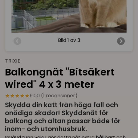
Bild
1 av 3
TRIXIE
Balkongnät "Bitsäkert
wired" 4 x 3 meter
★★★★★
5.00 (1 recensioner)
Skydda din katt från höga fall och
onödiga skador! Skyddsnät för
balkong och altan passar både för
inom- och utomhusbruk.
Invävd tunn vajer gör detta nät extra hållbart och