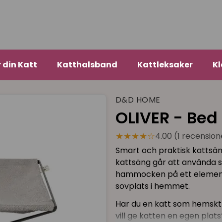
r din Katt
Katthalsband
Kattleksaker
Kl
D&D HOME
OLIVER - Bed
★★★★☆
4.00 (1 recension
Smart och praktisk kattsä
kattsäng går att använda 
hammocken på ett element 
sovplats i hemmet.
Har du en katt som hemskt
vill ge katten en egen plat