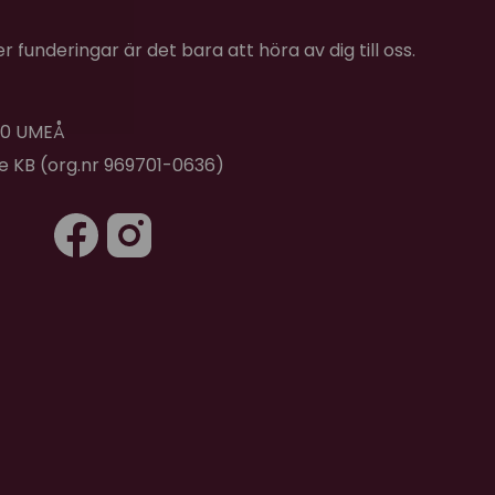
en är lite jobbigt att man bara kan ha en pinne åt
 funderingar är det bara att höra av dig till oss.
 40 UMEÅ
de KB (org.nr 969701-0636)