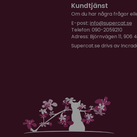
Kundtjänst
Produkten fungerar bra m
gången.
Om du har några frågor eller
E-post:
info@supercat.se
Telefon: 090-2059210
Adress: Björnvägen 11, 906
Supercat.se drivs av Incra