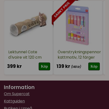
Lektunnel Cote
Överstrykningspennor
d'Ivoire vit 120 cm
kattmotiv, 12 färger
399 kr
139 kr
2
Köp
Köp
(149 kr)
Information
Om Supercat
Kattguiden
Butiken i Umeå