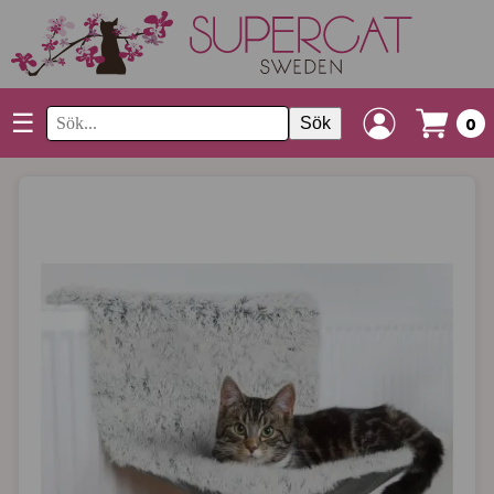
☰
Sök
0