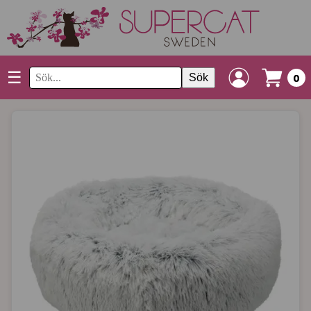
☰
Sök
0