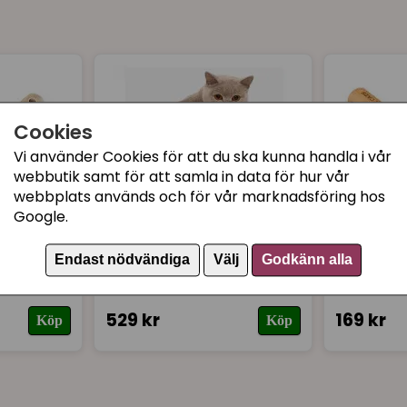
Kam med rullande pinn
Gunilla
Klosax
för 1 år sedan
Vit behållare/ask
Perfekta borstar till våra
Tillverkad av BPA-fria mate
Cookies
Vi använder Cookies för att du ska kunna handla i vår
webbutik samt för att samla in data för hur vår
webbplats används och för vår marknadsföring hos
Google.
Endast nödvändiga
Välj
Godkänn alla
aft
CatIt Senses Grooming
Karda Ar
Kit Shorthair
piggar
529 kr
169 kr
Köp
Köp