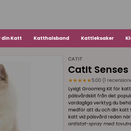
r din Katt
Katthalsband
Kattleksaker
Kl
CATIT
CatIt Senses
★★★★★
5.00 (1 recension
Lyxigt Grooming Kit för kat
pälsvårdskit från det popul
vardagliga verktyg du behöve
medför att du och din katt 
katt vid pälsvård redan nä
antistat-spray med tovutr