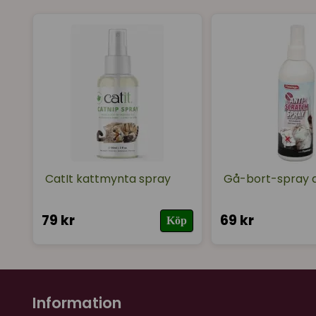
CatIt kattmynta spray
Gå-bort-spray a
79 kr
69 kr
Köp
Information