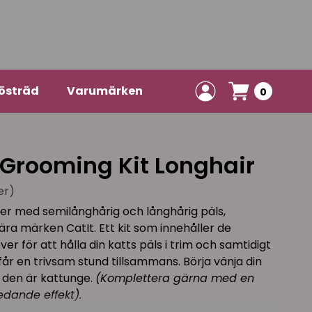
östräd
Varumärken
0
 Grooming Kit Longhair
er)
ter med semilånghårig och långhårig päls,
ära märken CatIt. Ett kit som innehåller de
r för att hålla din katts päls i trim och samtidigt
får en trivsam stund tillsammans. Börja vänja din
r den är kattunge.
(Komplettera gärna med en
edande effekt).