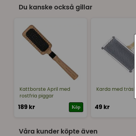
Du kanske också gillar
Kattborste April med
Karda med träsk
rostfria piggar
189 kr
49 kr
Köp
Våra kunder köpte även