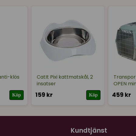
nti-klös
CatIt Pixi kattmatskål, 2
Transpor
insatser
OPEN min
159 kr
459 kr
Köp
Köp
Kundtjänst