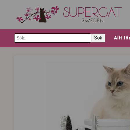
Allt fö
Sök