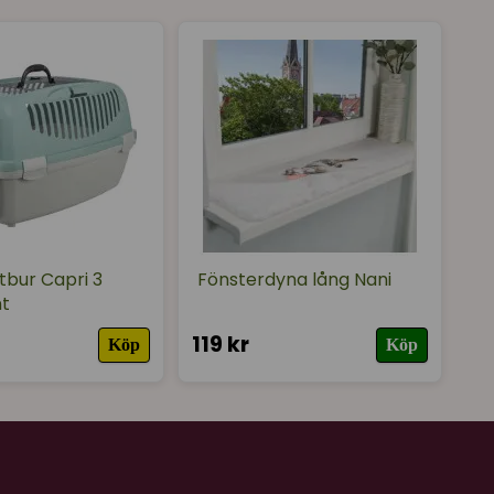
tbur Capri 3
Fönsterdyna lång Nani
t
119 kr
Köp
Köp