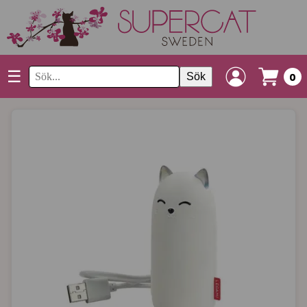
☰
Sök
0