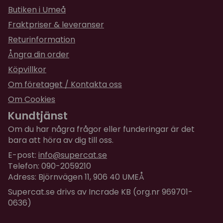
Butiken i Umeå
medelhög. Om LED-lamporna lyser med ett fast
sken är batteriet fulladdat.
Fraktpriser & leveranser
Returinformation
Laddning av powerbanken:
1. Anslut laddningssladdens (medföljer) Mikro USB-
Ångra din order
kontakt till powerbanken.
Köpvillkor
2. Anslut laddningssladdens andra ände till en
Om företaget / Kontakta oss
elkontakt eller till en dator.
Om Cookies
3. LED-lamporna blinkar och powerbanken börjar
att laddas.
Kundtjänst
4. När batteriet är färdigladdat slutar LED-lamporna
Om du har några frågor eller funderingar är det
att blinka och lyser istället med ett fast sken.
bara att höra av dig till oss.
Det rekommenderas att låta powerbanken bli helt
E-post:
info@supercat.se
urladdad innan den laddas upp pånytt. För att
Telefon: 090-2059210
powerbanken ska fungera optimalt
Adress: Björnvägen 11, 906 40 UMEÅ
rekommenderas att ladda upp den åtminstone var
Supercat.se drivs av Incrade KB (org.nr 969701-
90:e dag. Undvik att låta powerbanken vara ansluten
0636)
till strömkällan när den är fulladdad för att förhindra
skador på powerbanken.