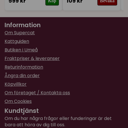
599 kr
109 kr
1
Köp
Bevaka
Information
Om Supercat
Kattguiden
Butiken i Umeå
Fraktpriser & leveranser
Returinformation
Ångra din order
Köpvillkor
Om företaget / Kontakta oss
Om Cookies
Kundtjänst
Om du har några frågor eller funderingar är det
bara att höra av dig till oss.