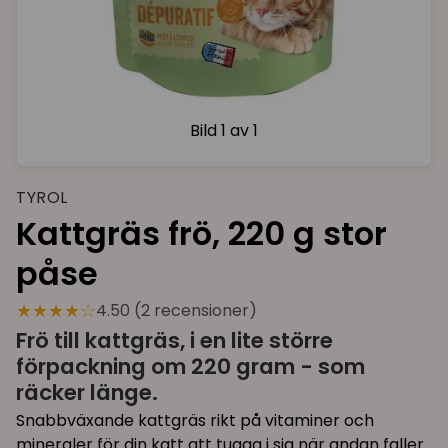
Bild
1 av 1
TYROL
Kattgräs frö, 220 g stor
påse
★★★★☆
4.50 (2 recensioner)
Frö till kattgräs, i en lite större
förpackning om 220 gram - som
räcker länge.
Snabbväxande kattgräs rikt på vitaminer och
mineraler för din katt att tugga i sig när andan faller