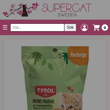
☰
Sök
0