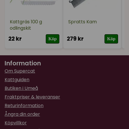
Kattgräs 100 g
Spratts Kam
odlingskit
22 kr
279 kr
3
Köp
Köp
Information
Om Supercat
Kattguiden
Butiken i Umeå
Fraktpriser & leveranser
Returinformation
Ångra din order
Köpvillkor