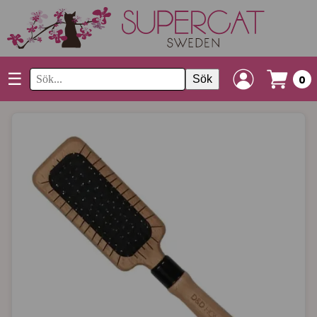
☰
Sök
0