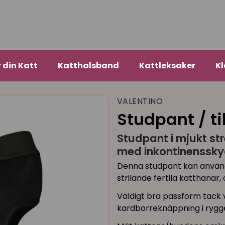
r din Katt
Katthalsband
Kattleksaker
Kl
VALENTINO
Studpant / t
Studpant i mjukt st
med inkontinenssky
Denna studpant kan använda
strilande fertila katthanar
Väldigt bra passform tack 
kardborreknäppning i rygg