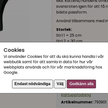
Mät kattens/hundens omkre
svansroten igen för att få r
bästa passform.
Använd tillsammans med ink
Storlek:
Strl 1 = 25 cm
Strl 2 = 30 cm
Cookies
95 kr
Vi använder Cookies för att du ska kunna handla i vår
webbutik samt för att samla in data för hur vår
webbplats används och för vår marknadsföring hos
I lager, leveranstid 1-3 
Google.
Endast nödvändiga
Välj
Godkänn alla
Kategorier:
Kattuppfödning
Artikelnummer:
793901