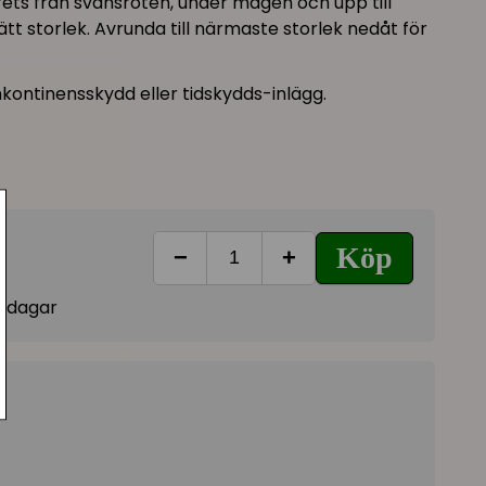
ts från svansroten, under magen och upp till
ätt storlek. Avrunda till närmaste storlek nedåt för
ontinensskydd eller tidskydds-inlägg.
Köp
−
+
vardagar