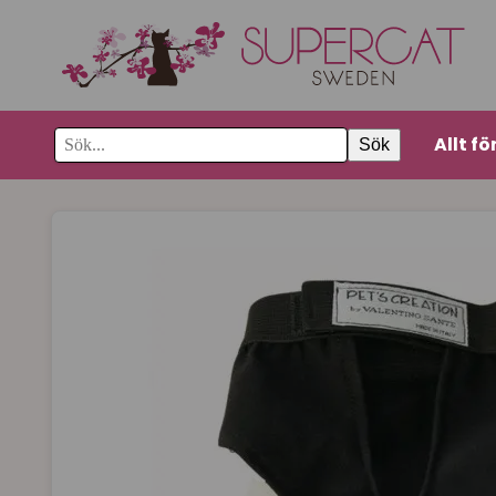
Allt fö
Sök