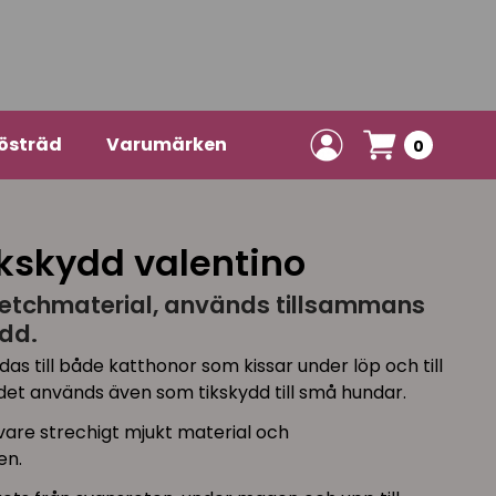
östräd
Varumärken
0
ikskydd valentino
retchmaterial, används tillsammans
dd.
s till både katthonor som kissar under löp och till
, det används även som tikskydd till små hundar.
vare strechigt mjukt material och
en.