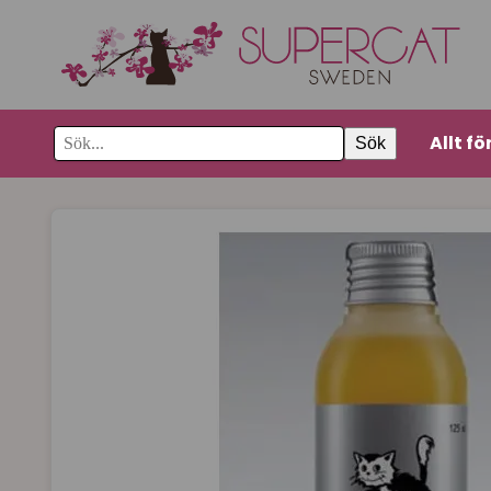
Allt fö
Sök