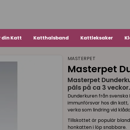
r din Katt
Katthalsband
Kattleksaker
Kl
MASTERPET
Masterpet D
Masterpet Dunderkur
päls på ca 3 veckor
Dunderkuren från svenska M
immunförsvar hos din katt,
verka som lindring vid kl
Tillskottet är populär bland
honkatten i löp snabbare.