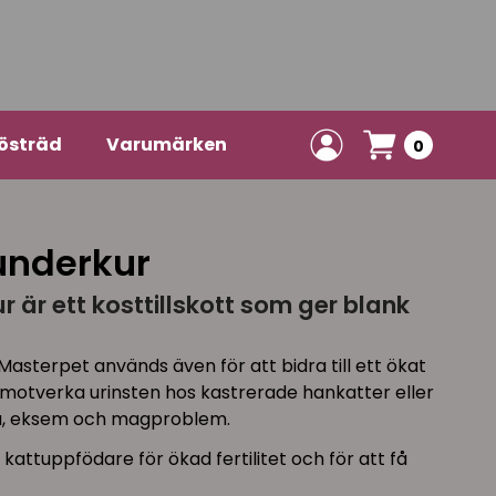
östräd
Varumärken
0
underkur
 är ett kosttillskott som ger blank
.
asterpet används även för att bidra till ett ökat
 motverka urinsten hos kastrerade hankatter eller
åda, eksem och magproblem.
 kattuppfödare för ökad fertilitet och för att få