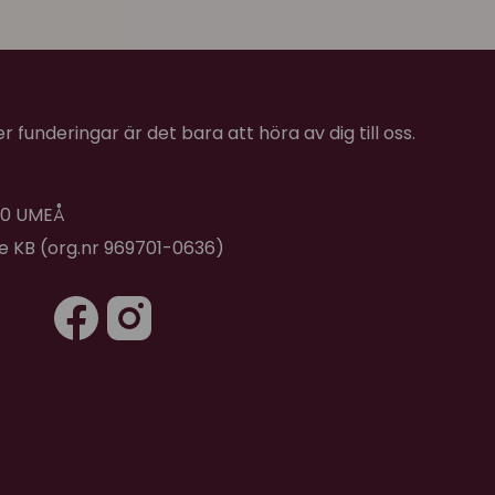
 funderingar är det bara att höra av dig till oss.
 40 UMEÅ
de KB (org.nr 969701-0636)