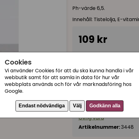
Ph-värde 6,5.
Innehåll: Tistelolja, E-vitami
109 kr
Tillfälligt slut
Cookies
Vi använder Cookies för att du ska kunna handla i vår
webbutik samt för att samla in data för hur vår
Kategorier:
webbplats används och för vår marknadsföring hos
Kattuppfödning
Google.
Kattutställning
Endast nödvändiga
Välj
Godkänn alla
Pälsvård
Övrig vård
Artikelnummer:
3448