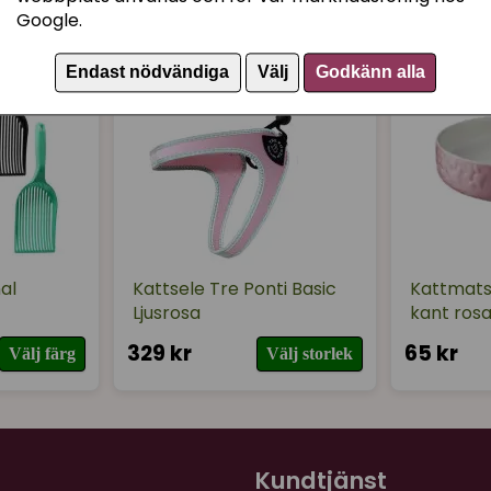
för 1 år sedan
Google.
Superfin och mycket prak
antingen bara kunna vara
Endast nödvändiga
Välj
Godkänn alla
Mycket nöjd!
nal
Kattsele Tre Ponti Basic
Kattmats
Ljusrosa
kant ros
329 kr
65 kr
Välj färg
Välj storlek
Kundtjänst