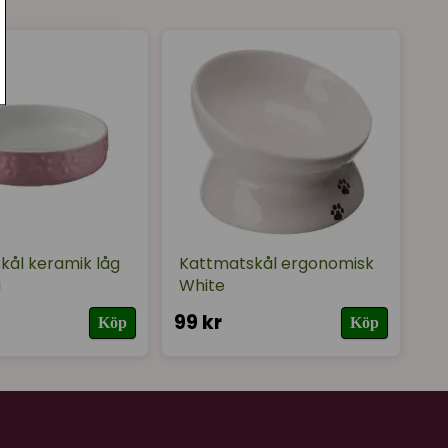
tisk då man enkelt kan öppna även taket för att
 nära katten, eller ta upp den även den vägen.
kål keramik låg
Kattmatskål ergonomisk
a
White
99 kr
Köp
Köp