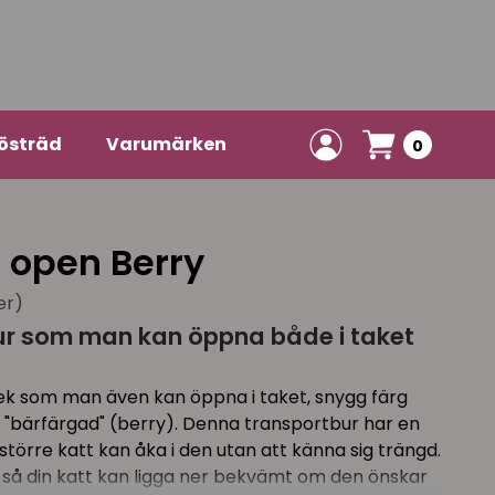
östräd
Varumärken
0
 open Berry
er)
bur som man kan öppna både i taket
lek som man även kan öppna i taket, snygg färg
r "bärfärgad" (berry). Denna transportbur har en
 större katt kan åka i den utan att känna sig trängd.
 så din katt kan ligga ner bekvämt om den önskar