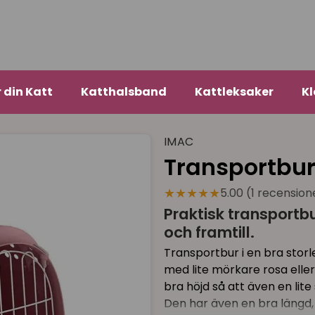
r din Katt
Katthalsband
Kattleksaker
Kl
IMAC
Transportbur
★★★★★
5.00 (1 recension
Praktisk transport
och framtill.
Transportbur i en bra stor
med lite mörkare rosa elle
bra höjd så att även en lite
Den har även en bra längd,