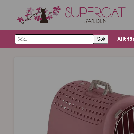
Allt fö
Sök