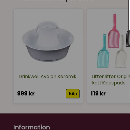
Drinkwell Avalon Keramik
Litter lifter Origi
kattlådespade
999 kr
119 kr
Köp
Information