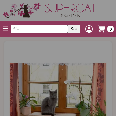
☰
Sök
0