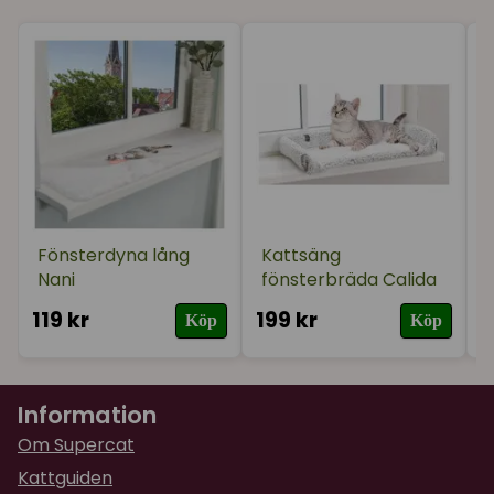
Fönsterdyna lång
Kattsäng
Nani
fönsterbräda Calida
119 kr
199 kr
3
Köp
Köp
Information
Om Supercat
Kattguiden