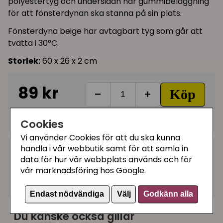
polyestertyg och undersidan har gummibeläggning
för att fönsterdynan ska stanna på sin plats.
Fönsterdyna beige har avtagbart tyg som går att
tvätta i 30°C.
Storlek:
60 x 26 x 2 cm
89 kr
Köp
−
+
Ej i lager, leveranstid 10-30 vardagar
Cookies
Vi använder Cookies för att du ska kunna
handla i vår webbutik samt för att samla in
Kategorier:
data för hur vår webbplats används och för
Fönsterbädd katt
vår marknadsföring hos Google.
Artikelnummer:
81561
Endast nödvändiga
Välj
Godkänn alla
Du kanske också gillar