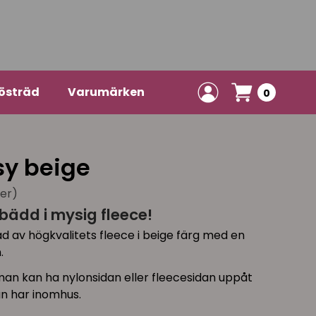
östräd
Varumärken
0
sy beige
ner)
tbädd i mysig fleece!
d av högkvalitets fleece i beige färg med en
.
an kan ha nylonsidan eller fleecesidan uppåt
n har inomhus.