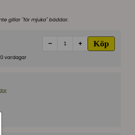
nte gillar "för mjuka" bäddar.
Köp
−
+
-30 vardagar
dar