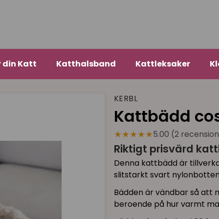
r din Katt
Katthalsband
Kattleksaker
Kl
KERBL
Kattbädd co
★★★★★
5.00 (2 recensio
Riktigt prisvärd kat
Denna kattbädd är tillverka
slitstarkt svart nylonbotten
Bädden är vändbar så att m
beroende på hur varmt ma