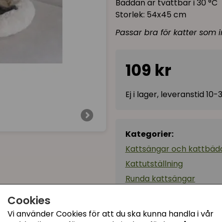
Bäddan är tvättbar i 30 °C
Storlek: 54x45 cm
Passar bra för katter som i
109 kr
Ej i lager, leveranstid 10
Kategorier:
Kattsängar och kattbäd
Kattutställning
Runda kattsängar
Artikelnummer:
82581
Cookies
Vi använder Cookies för att du ska kunna handla i vår