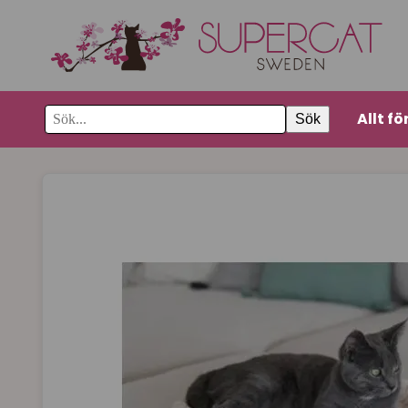
Allt fö
Sök