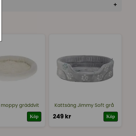
+
★
★
★
★
★
★
★
★
★
★
 fortfarande nytt.
 moppy gräddvit
Kattsäng Jimmy Soft grå
249 kr
Köp
Köp