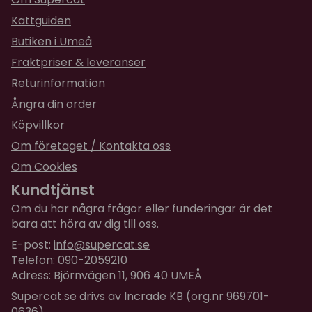
★
★
★
★
★
Agneta
Kattguiden
för 2 år sedan
Butiken i Umeå
Jag tyckte leksakerna till katten var fina, men de
Fraktpriser & leveranser
dög inte åt lilla herrn.
Returinformation
Ångra din order
Köpvillkor
Om företaget / Kontakta oss
Om Cookies
Kundtjänst
Om du har några frågor eller funderingar är det
bara att höra av dig till oss.
E-post:
info@supercat.se
Telefon: 090-2059210
Adress: Björnvägen 11, 906 40 UMEÅ
Supercat.se drivs av Incrade KB (org.nr 969701-
0636)