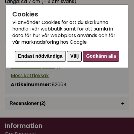
Längd: ca 7 cm (+ 8 cm svans)
Cookies
25 kr
Bevaka
Vi använder Cookies för att du ska kunna
handla i vår webbutik samt för att samla in
data för hur vår webbplats används och för
Tillfälligt slut
vår marknadsföring hos Google.
Endast nödvändiga
Välj
Godkänn alla
Kategorier:
Eko-reko miljövänligt
Möss kattleksak
Artikelnummer:
82664
+
Recensioner (2)
★
★
★
★
★
Anna
Information
för 2 år sedan
Om Supercat