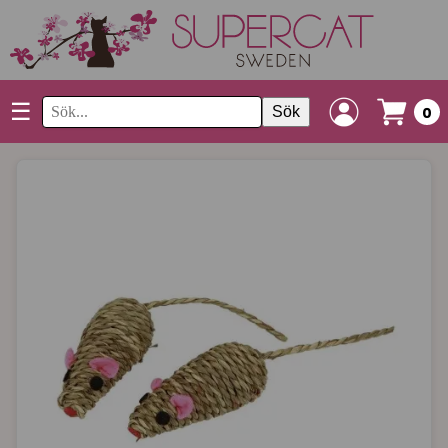
☰
Sök
0