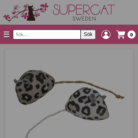
☰
Sök
0