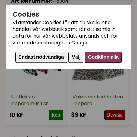
Artikelnummer:
45384
Cookies
Du kanske också gillar
Vi använder Cookies för att du ska kunna
handla i vår webbutik samt för att samla in
data för hur vår webbplats används och för
vår marknadsföring hos Google.
Endast nödvändiga
Välj
Godkänn alla
Kattleksak
Valeriana kudde liten
leopardmus 1 st
Leopard
10 kr
39 kr
1
Köp
Bevaka