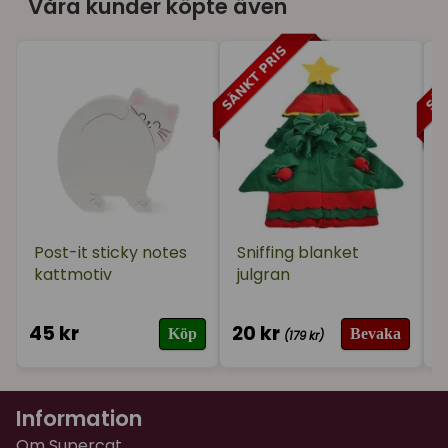
Våra kunder köpte även
Post-it sticky notes
Sniffing blanket
kattmotiv
julgran
45 kr
20 kr
5
Köp
Bevaka
(179 kr)
Information
Om Supercat