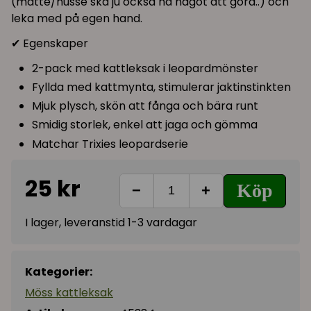
(matte/husse ska ju också ha något att göra..) och
leka med på egen hand.
✔ Egenskaper
2-pack med kattleksak i leopardmönster
Fyllda med kattmynta, stimulerar jaktinstinkten
Mjuk plysch, skön att fånga och bära runt
Smidig storlek, enkel att jaga och gömma
Matchar Trixies leopardserie
25 kr
Köp
−
+
I lager, leveranstid 1-3 vardagar
Kategorier:
Möss kattleksak