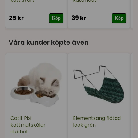
25 kr
39 kr
3
Köp
Köp
Våra kunder köpte även
CatIt Pixi
Elementsäng flätad
kattmatskålar
look grön
dubbel