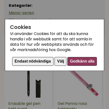
Kategorier:
Meow-serien
Till skrivbordet, pyssel
Cookies
Artikelnummer:
168532
Vi använder Cookies för att du ska kunna
handla i vår webbutik samt för att samla in
Du kanske också gillar
data för hur vår webbplats används och för
vår marknadsföring hos Google.
Endast nödvändiga
Välj
Godkänn alla
Erasable gel pen
Gel Penna rosa
katt svart
kattmotiv