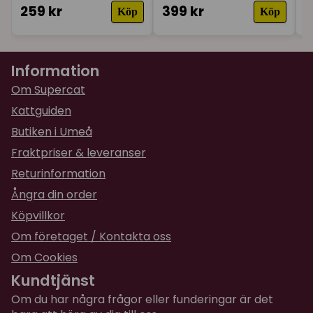
259 kr
399 kr
4
Köp
Köp
Information
Om Supercat
Kattguiden
Butiken i Umeå
Fraktpriser & leveranser
Returinformation
Ångra din order
Köpvillkor
Om företaget / Kontakta oss
Om Cookies
Kundtjänst
Om du har några frågor eller funderingar är det