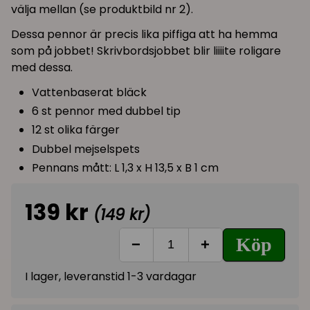
välja mellan (se produktbild nr 2).
Dessa pennor är precis lika piffiga att ha hemma
som på jobbet! Skrivbordsjobbet blir liiiite roligare
med dessa.
Vattenbaserat bläck
6 st pennor med dubbel tip
12 st olika färger
Dubbel mejselspets
Pennans mått: L 1,3 x H 13,5 x B 1 cm
139 kr
(149 kr)
Köp
−
+
I lager, leveranstid 1-3 vardagar