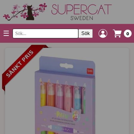
☰
Sök
0