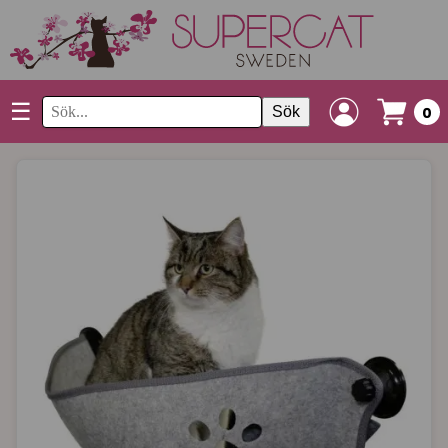
☰
Sök
0