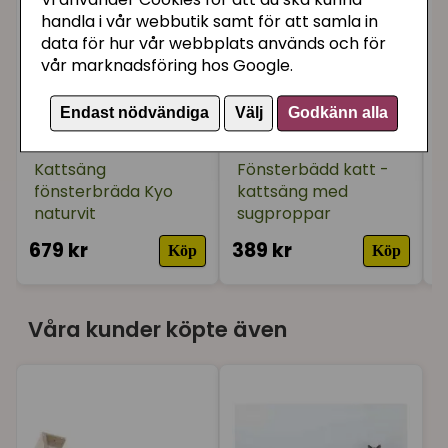
Vi använder Cookies för att du ska kunna
handla i vår webbutik samt för att samla in
data för hur vår webbplats används och för
vår marknadsföring hos Google.
Endast nödvändiga
Välj
Godkänn alla
Kattsäng
Fönsterbädd katt -
fönsterbräda Kyo
kattsäng med
naturvit
sugproppar
679 kr
389 kr
3
Köp
Köp
Våra kunder köpte även