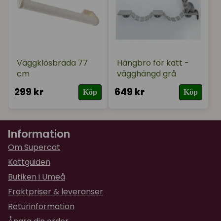
Väggklösbräda 77
Hängbro för katt -
cm
vägghängd grå
299 kr
649 kr
Köp
Köp
Information
Om Supercat
Kattguiden
Butiken i Umeå
Fraktpriser & leveranser
Returinformation