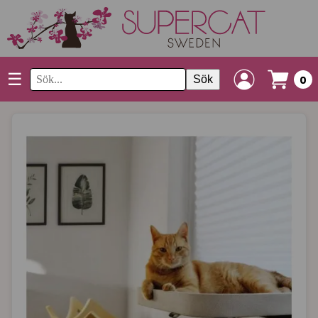
☰
Sök
0