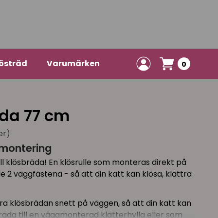
östräd
Varumärken
0
da 77 cm
er)
montering
l klösbräda! En klösrulle som monteras direkt på
2 väggfästena - så att din katt kan klösa, klättra
ra klösbrädan snett på väggen, så att din katt kan
da till en väggmonterad klätterhylla eller som