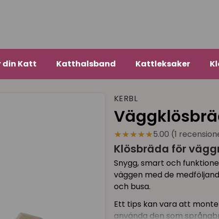
r din Katt
Katthalsband
Kattleksaker
Kl
KERBL
Väggklösbrä
★★★★★
5.00 (1 recension
Klösbräda för vägg
Snygg, smart och funktionel
väggen med de medföljande 
och busa.
Ett tips kan vara att monte
använda den som språngbrä