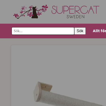
Allt fö
Sök