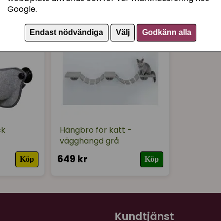
för 1 år sedan
Google.
Kissen var lite rädd för a
han skulle göra. Nu är de
Endast nödvändiga
Välj
Godkänn alla
ck
Hängbro för katt -
vägghängd grå
649 kr
Köp
Köp
Kundtjänst