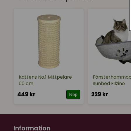
Kattens No.1 Mittpelare
Fönsterhammo
60 cm
Sunbed Filzino
449 kr
229 kr
Köp
Information