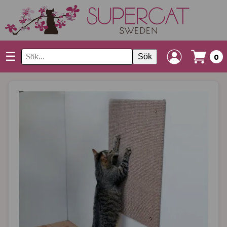
☰
Sök
0