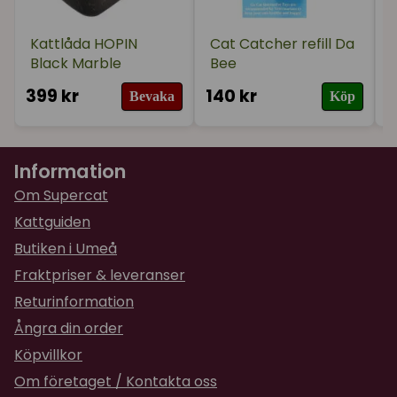
★
★
★
★
★
Sara
för 2 år sedan
Kattlåda HOPIN
Cat Catcher refill Da
Black Marble
Bee
399 kr
140 kr
2
Bevaka
Köp
Information
Om Supercat
Kattguiden
Butiken i Umeå
Fraktpriser & leveranser
Returinformation
Ångra din order
Köpvillkor
Om företaget / Kontakta oss