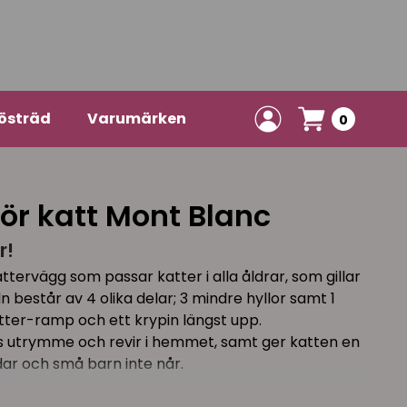
östräd
Varumärken
0
ör katt Mont Blanc
r!
tervägg som passar katter i alla åldrar, som gillar
 består av 4 olika delar; 3 mindre hyllor samt 1
ätter-ramp och ett krypin längst upp.
s utrymme och revir i hemmet, samt ger katten en
ndar och små barn inte når.
 är klädda med en beige korthårig plysch och