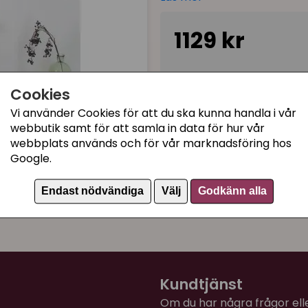
rampen har en sisalväv.
1129 kr
Denna klättervägg kan ut
andra möblerna i samma ser
Storlek och delar:
Tillfälligt slut
Cookies
3 hyllor 29,5 x 22,5 cm
Vi använder Cookies för att du ska kunna handla i vår
1 vadderad liggyta 40,5 x 3
webbutik samt för att samla in data för hur vår
Kategorier:
1 ramp med sisalväv 44 x 1
webbplats används och för vår marknadsföring hos
1 krypin 37 x 37 x 30 cm
Klösbräda
Google.
Paket klätterväggar
Maxvikt: 10 kg
Endast nödvändiga
Välj
Godkänn alla
Artikelnummer:
81634
Kundtjänst
Om du har några frågor eller