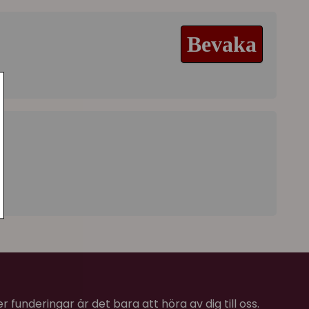
ökas genom att mixas och matchas ihop med de
Bevaka
ie - serien är döpt efter höga berg i Alperna!
1 cm
4 cm
 funderingar är det bara att höra av dig till oss.