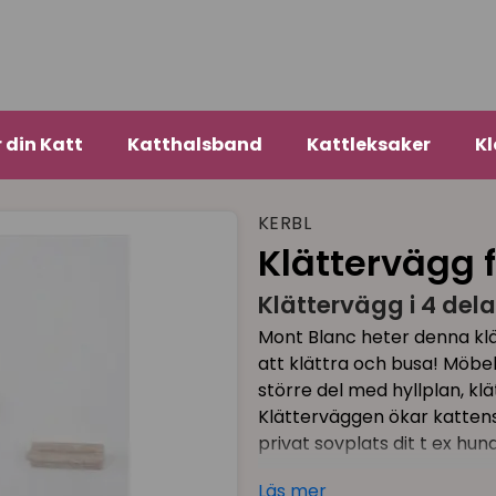
r din Katt
Katthalsband
Kattleksaker
Kl
KERBL
Klättervägg f
Klättervägg i 4 dela
Mont Blanc heter denna klät
att klättra och busa! Möbeln
större del med hyllplan, kl
Klätterväggen ökar katten
privat sovplats dit t ex hu
Klätterväggens mjuka delar
Läs mer