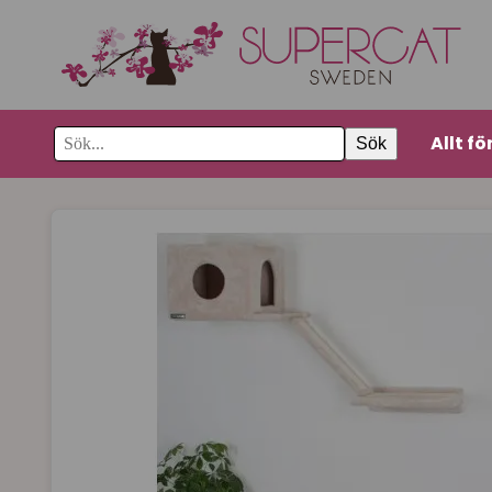
Allt fö
Sök