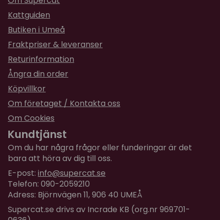
Om Supercat
Enkel användning
Kattguiden
Placera klösbrädan på golvet, strö över lite
Butiken i Umeå
kattmynta och låt katten utforska. Perfekt vid
Fraktpriser & leveranser
favoritplatser som soffhörn, vid fönster eller bredvid
favoritbädden.
Returinformation
Ångra din order
Köpvillkor
Om företaget / Kontakta oss
Om Cookies
Kundtjänst
Om du har några frågor eller funderingar är det
bara att höra av dig till oss.
E-post:
info@supercat.se
Telefon: 090-2059210
Adress: Björnvägen 11, 906 40 UMEÅ
Supercat.se drivs av Incrade KB (org.nr 969701-