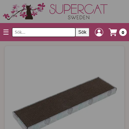
☰
Sök
0