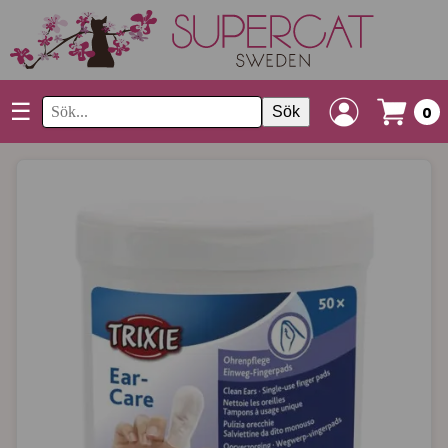
☰
Sök
0