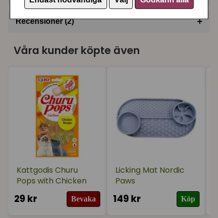
Endast nödvändiga
Välj
Godkänn alla
+
Recensioner (2)
★
★
★
★
★
Evelina
Våra kunder köpte även
för 1 år sedan
★
★
★
★
★
Annika
för 1 år sedan
Kattgodis Churu
Licking Mat Nordic
Pops with Chicken
Paws
29 kr
149 kr
4
Bevaka
Köp