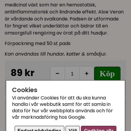
medicinal växt som har en hemostatisk,
antiinflammatorisk och lindrande effekt. Aloe Veran
är vårdande och svalkande. Padsen är utformade
för fingret vilket underlättar och bidrar till en
omsorgsfull rengöring av örat på ditt husdjur.
Förpackning med 50 st pads
Kan användas till hundar, katter & smådjur.
89 kr
Köp
−
+
I lager, leveranstid 1-3 vardagar
Cookies
Vi använder Cookies för att du ska kunna
handla i vår webbutik samt för att samla in
Kategorier:
data för hur vår webbplats används och för
Ögon och öron
vår marknadsföring hos Google.
Artikelnummer:
29392