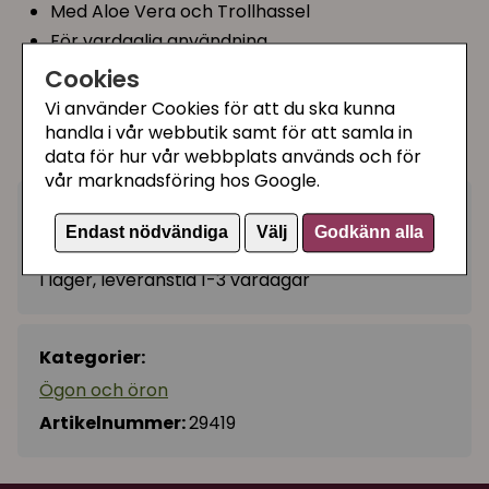
Med Aloe Vera och Trollhassel
För vardaglig användning
Hygienisk rengöring av öron
Cookies
Våtservetter tillverkade av 100 % växtbaserade
Vi använder Cookies för att du ska kunna
fibrer
handla i vår webbutik samt för att samla in
40 st våtservetter i förpackningen.
data för hur vår webbplats används och för
vår marknadsföring hos Google.
40 kr
Köp
−
+
Endast nödvändiga
Välj
Godkänn alla
I lager, leveranstid 1-3 vardagar
Kategorier:
Ögon och öron
Artikelnummer:
29419