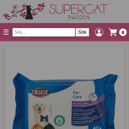
☰
Sök
0