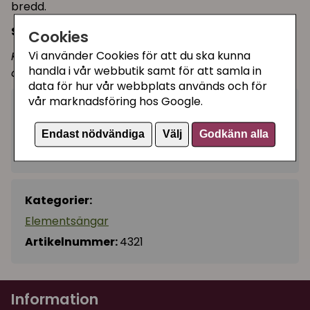
bredd.
Storlek:
45x31x24 cm.
Cookies
Vi använder Cookies för att du ska kunna
Kom ihåg att kolla ditt element så att det "får
handla i vår webbutik samt för att samla in
övertäckas" utan brandrisk.
data för hur vår webbplats används och för
vår marknadsföring hos Google.
209 kr
Köp
−
+
Endast nödvändiga
Välj
Godkänn alla
I lager, leveranstid 1-3 vardagar
Kategorier:
Elementsängar
Artikelnummer:
4321
Information