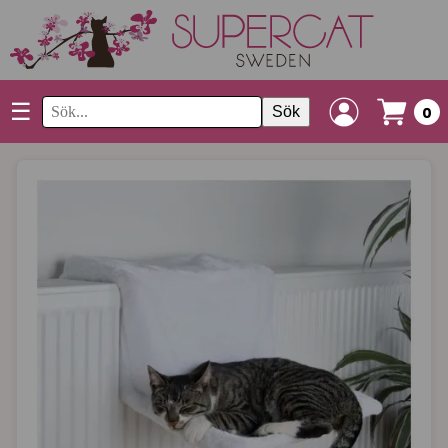
☰
Sök
0