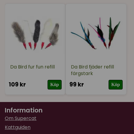
★
★
★
★
★
Charlotta
för 1 år sedan
★
★
★
★
★
Eva
för 1 år sedan
Väldigt bra borste.
Da Bird fur fun refill
Da Bird fjäder refill
★
★
★
★
★
Camilla
färgstark
för 2 år sedan
109 kr
99 kr
Köp
Köp
Information
Om Supercat
Kattguiden