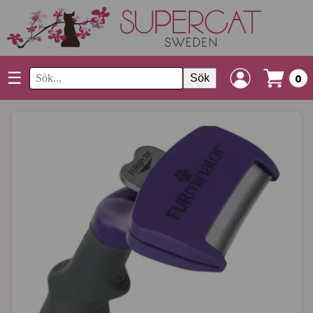
☰
Sök
0