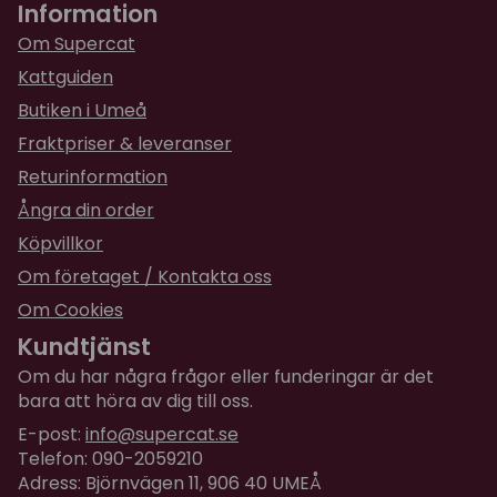
Information
för 7 månader sedan
Smidig och bra massagebåge! Den blev
Om Supercat
uppskattad.
Kattguiden
Butiken i Umeå
★
★
★
★
★
Thomas
Fraktpriser & leveranser
för 1 år sedan
Returinformation
Katten gillar denna väldans mycket
Ångra din order
★
★
★
★
★
Märta
Köpvillkor
för 1 år sedan
Om företaget / Kontakta oss
Populär redan innan den sattes ihop. Missarna
Om Cookies
turas om att borsta sig under dagen.
Kundtjänst
★
★
★
★
★
Malin
Om du har några frågor eller funderingar är det
för 1 år sedan
bara att höra av dig till oss.
E-post:
info@supercat.se
★
★
★
★
★
Telefon: 090-2059210
Sofia
Adress: Björnvägen 11, 906 40 UMEÅ
för 2 år sedan