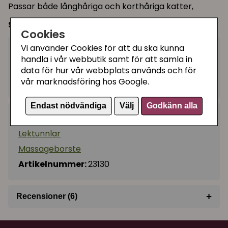
Passar både långhåriga och korthåriga katter,
Storlek:
36 × 33 (H) cm
Cookies
Vi använder Cookies för att du ska kunna
189 kr
Köp
−
+
handla i vår webbutik samt för att samla in
data för hur vår webbplats används och för
vår marknadsföring hos Google.
I lager, leveranstid 1-3 vardagar
Endast nödvändiga
Välj
Godkänn alla
Kategorier:
Lektunnlar
Massageborste
Artikelnummer:
23130
+
Recensioner (6)
★
★
★
★
★
Evelina