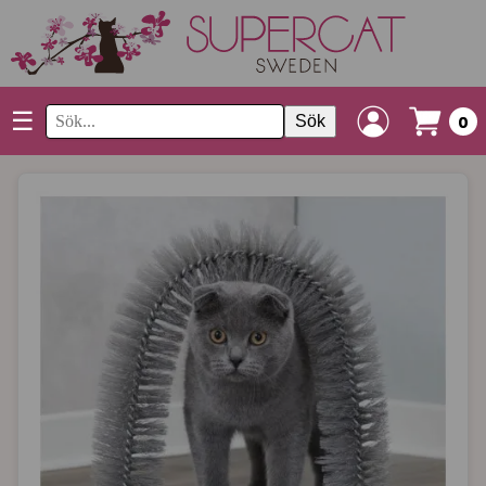
☰
Sök
0