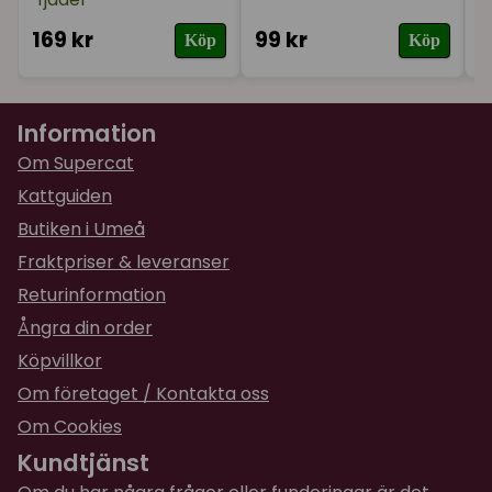
169 kr
99 kr
1
Köp
Köp
Information
Om Supercat
Kattguiden
Butiken i Umeå
Fraktpriser & leveranser
Returinformation
Ångra din order
Köpvillkor
Om företaget / Kontakta oss
Om Cookies
Kundtjänst