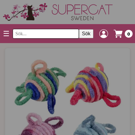
☰
Sök
0