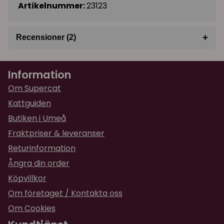
Artikelnummer:
23123
+
Recensioner (2)
★
★
★
★
★
Eva
Information
för 1 år sedan
Fungerar mycket bra till långhårig katt som
Om Supercat
älskar att vara ute i skogen +++
Kattguiden
Butiken i Umeå
★
★
★
★
★
Camilla
Fraktpriser & leveranser
för 2 år sedan
Returinformation
Ångra din order
Köpvillkor
Om företaget / Kontakta oss
Om Cookies