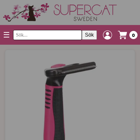
☰
Sök
0