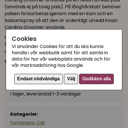
(används ej på tovig päls). På långhårskatt behöver
pälsen förbarbetas igenom med en kam och en
balsamspray så att den är ordentligt utredd innan
Carding Groomer används.
Skäret i rostgritt stål kan bytas, det klickas loss vid
Cookies
handtag med enkelt knapplås. Gummigreppet gör
Vi använder Cookies för att du ska kunna
den bekväm att hålla i.
handla i vår webbutik samt för att samla in
data för hur vår webbplats används och för
Storlek:
7 × 15 cm
vår marknadsföring hos Google.
179 kr
Köp
Endast nödvändiga
Välj
Godkänn alla
−
+
I lager, leveranstid 1-3 vardagar
Kategorier:
Furminator Cat