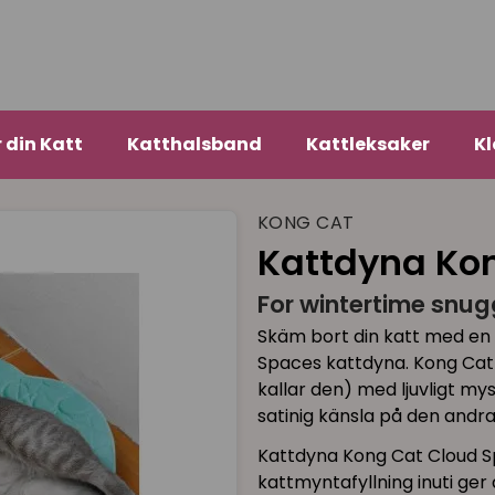
r din Katt
Katthalsband
Kattleksaker
Kl
KONG CAT
Kattdyna Ko
For wintertime snu
Skäm bort din katt med e
Spaces kattdyna. Kong Cat 
kallar den) med ljuvligt my
satinig känsla på den andra
Kattdyna Kong Cat Cloud Spac
kattmyntafyllning inuti ger