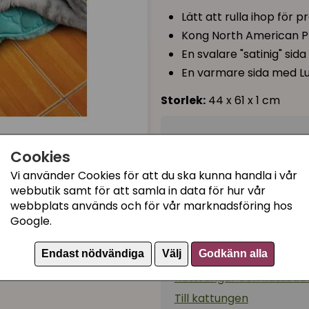
Lätt att rulla ihop för p
Kong North American P
En svalare "satinig" sida
En varmare sida med Lu
Storlek:
44 x 61 x 1 cm
199 kr
Cookies
Vi använder Cookies för att du ska kunna handla i vår
Tillfälligt slut
webbutik samt för att samla in data för hur vår
webbplats används och för vår marknadsföring hos
Google.
Kategorier:
Endast nödvändiga
Välj
Godkänn alla
Kattleksaker
Kattsängar och kattbäd
Till kattungen