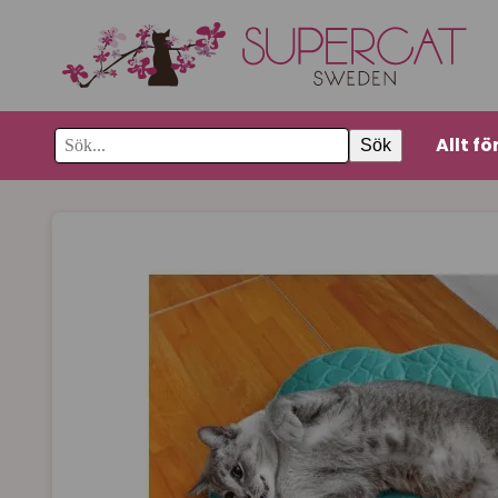
Allt fö
Sök