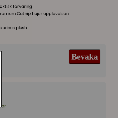
raktisk förvaring
remium Catnip höjer upplevelsen
xurious plush
Bevaka
dar