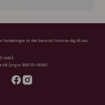
 funderingar är det bara att höra av dig till oss.
 40 UMEÅ
de KB (org.nr 969701-0636)