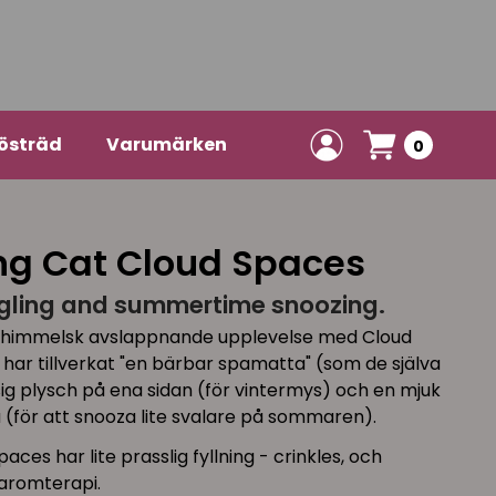
östräd
Varumärken
0
ng Cat Cloud Spaces
ggling and summertime snoozing.
n himmelsk avslappnande upplevelse med Cloud
har tillverkat "en bärbar spamatta" (som de själva
sig plysch på ena sidan (för vintermys) och en mjuk
 (för att snooza lite svalare på sommaren).
es har lite prasslig fyllning - crinkles, och
 aromterapi.