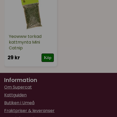
Tips!
Förvara röret med kattmyntan i frysen för att
hålla den fräsch länge!
Yeowww torkad
kattmynta Mini
Catnip
29 kr
Köp
Information
Om Supercat
Kattguiden
Butiken i Umeå
Fraktpriser & leveranser