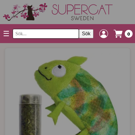
☰
Sök
0