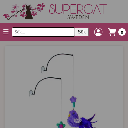
☰
Sök
0