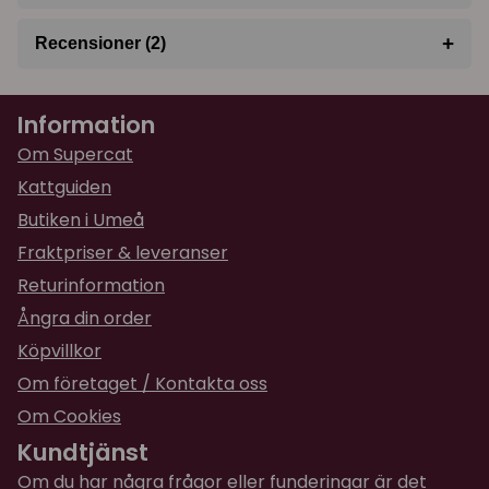
+
Recensioner (2)
★
★
★
★
★
Linnéa
Information
för 2 år sedan
Om Supercat
★
★
★
★
★
Eva
Kattguiden
för 2 år sedan
Butiken i Umeå
Håller inte för lek. Fågeln lossnade efter 2 dgr...
Fraktpriser & leveranser
Returinformation
Ångra din order
Köpvillkor
Om företaget / Kontakta oss
Om Cookies
Kundtjänst
Om du har några frågor eller funderingar är det