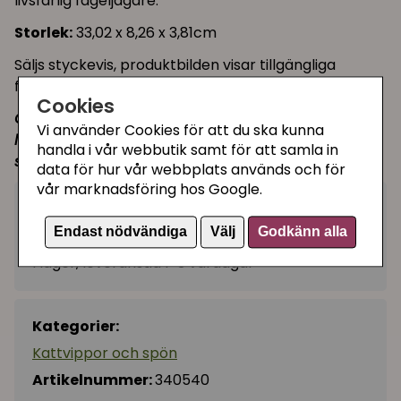
livsfarlig fågeljägare.
Storlek:
33,02 x 8,26 x 3,81cm
Säljs styckevis, produktbilden visar tillgängliga
färger.
Cookies
OBS! Ha alltid koll på katten när den leker med
Vi använder Cookies för att du ska kunna
leksaker som dinglar i ett snöre, så att den inte
handla i vår webbutik samt för att samla in
snurrar in sig och fastnar!
data för hur vår webbplats används och för
vår marknadsföring hos Google.
89 kr
Köp
−
+
Endast nödvändiga
Välj
Godkänn alla
I lager, leveranstid 1-3 vardagar
Kategorier:
Kattvippor och spön
Artikelnummer:
340540