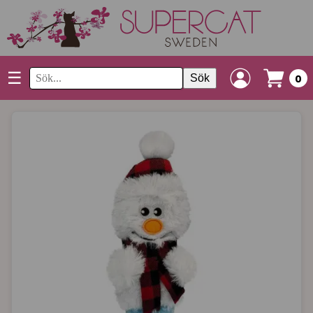
☰
Sök
0