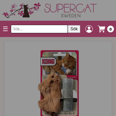
☰
Sök
0