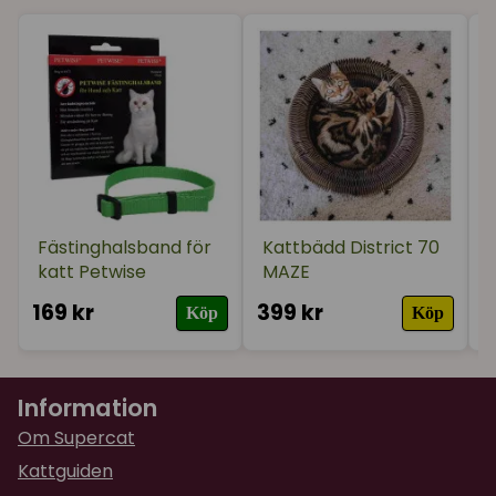
★
★
★
★
★
Susanne
för 2 år sedan
Har inte hunnit packa upp än!
Fästinghalsband för
Kattbädd District 70
katt Petwise
MAZE
169 kr
399 kr
1
Köp
Köp
Information
Om Supercat
Kattguiden