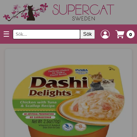
☰
Sök
0