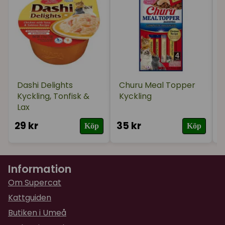
tapiokastärkelse, naturliga smaker, guarkärnmjöl,
kammusselextrakt, bonitoflingor, E-vitamintillskott,
grönt teextrakt.
Analytiska komponenter:
Råprotein: 11%, Råfett
0,5%, Råfiber 0,1%, Vätska 88%
Dashi Delights
Churu Meal Topper
Kyckling, Tonfisk &
Kyckling
Lax
29 kr
35 kr
1
Köp
Köp
Information
Om Supercat
Kattguiden
Butiken i Umeå